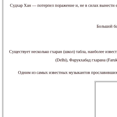
Судхар Хан — потерпел поражение и, не в силах вынести е
Большой ба
Существует несколько гхаран (школ) табла, наиболее извест
(Delhi), Фарукхабад гхарана (Faru
Одним из самых известных музыкантов прославивших эт