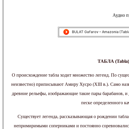
Аудио пр
ТАБЛА (Tabla
О происхождение табла ходит множество легенд. По сущес
неизвестно) приписывают Амиру Хусро (XIII в.). Само наз
древние рельефы, изображающие такие пары барабанов, и
песке определенного ка
Существует легенда, рассказывающая о рождении табл
непримиримыми соперниками и постоянно соревновались 