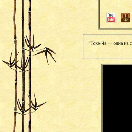
"Токэ-Ча — одна из 