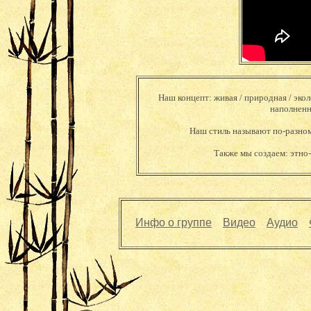
Наш концепт: живая / природная / экол
наполненн
Наш стиль называют по-разному:
Также мы создаем: этно
Инфо о группе
Видео
Аудио